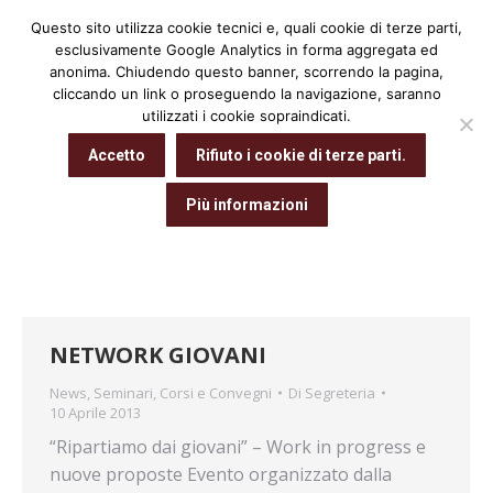
Questo sito utilizza cookie tecnici e, quali cookie di terze parti,
Cerca:
esclusivamente Google Analytics in forma aggregata ed
anonima. Chiudendo questo banner, scorrendo la pagina,
cliccando un link o proseguendo la navigazione, saranno
utilizzati i cookie sopraindicati.
Archivio giornaliero:
10 Aprile 2013
Accetto
Rifiuto i cookie di terze parti.
Tu sei qui:
Home
2013
Aprile
10
Più informazioni
NETWORK GIOVANI
News
,
Seminari, Corsi e Convegni
Di
Segreteria
10 Aprile 2013
“Ripartiamo dai giovani” – Work in progress e
nuove proposte Evento organizzato dalla