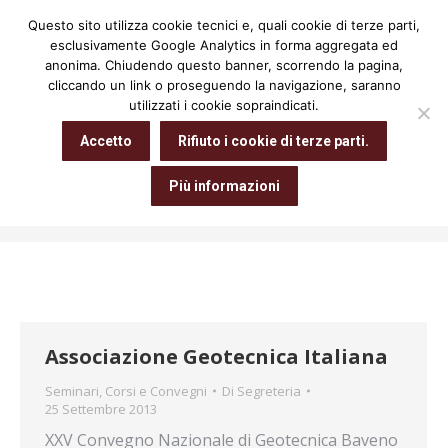
Questo sito utilizza cookie tecnici e, quali cookie di terze parti,
Cerca:
esclusivamente Google Analytics in forma aggregata ed
anonima. Chiudendo questo banner, scorrendo la pagina,
cliccando un link o proseguendo la navigazione, saranno
utilizzati i cookie sopraindicati.
Archivio giornaliero:
25 Settembre
Accetto
Rifiuto i cookie di terze parti.
2013
Più informazioni
Tu sei qui:
Home
2013
Settembre
25
Associazione Geotecnica Italiana
Seminari, Corsi e Convegni
Di
Segreteria
25 Settembre 2013
XXV Convegno Nazionale di Geotecnica Baveno