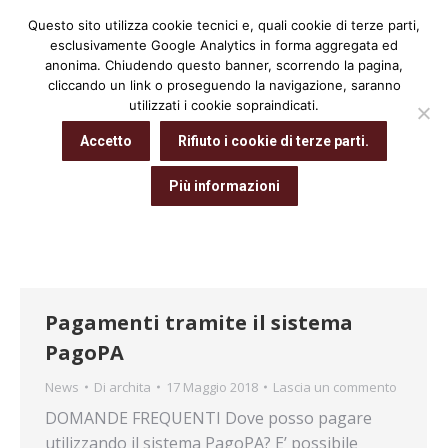
Questo sito utilizza cookie tecnici e, quali cookie di terze parti,
Cerca:
esclusivamente Google Analytics in forma aggregata ed
anonima. Chiudendo questo banner, scorrendo la pagina,
cliccando un link o proseguendo la navigazione, saranno
utilizzati i cookie sopraindicati.
Archivio giornaliero:
17 Maggio 2018
Accetto
Rifiuto i cookie di terze parti.
Tu sei qui:
Home
2018
Maggio
17
Più informazioni
Pagamenti tramite il sistema
PagoPA
News
Di
archita
17 Maggio 2018
Lascia un commento
DOMANDE FREQUENTI Dove posso pagare
utilizzando il sistema PagoPA? E’ possibile