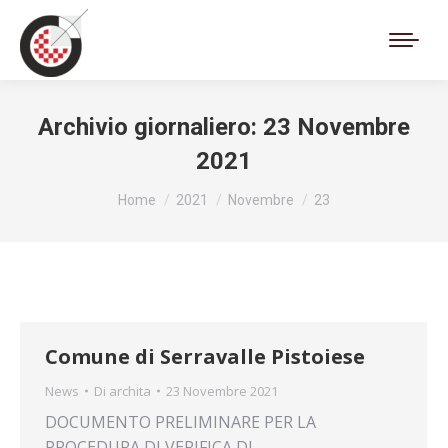
Cerca:
Archivio giornaliero:
23 Novembre
2021
Tu sei qui:
Home
2021
Novembre
23
Comune di Serravalle Pistoiese
News
Di
archita
23 Novembre 2021
DOCUMENTO PRELIMINARE PER LA
PROCEDURA DI VERIFICA DI