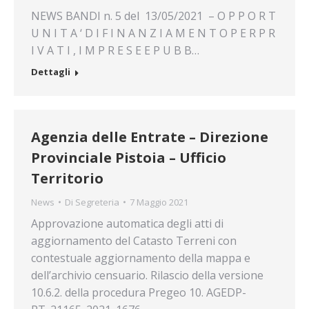
NEWS BANDI n. 5 del 13/05/2021 – O P P O R T
U N I T A ‘ D I F I N A N Z I A M E N T O P E R P R
I V A T I , I M P R E S E E P U B B…
Dettagli
Agenzia delle Entrate – Direzione
Provinciale Pistoia – Ufficio
Territorio
News
Di
Segreteria
7 Maggio 2021
Approvazione automatica degli atti di
aggiornamento del Catasto Terreni con
contestuale aggiornamento della mappa e
dell’archivio censuario. Rilascio della versione
10.6.2. della procedura Pregeo 10. AGEDP-