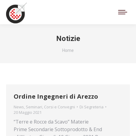
Cerca:
Notizie
Tu sei qui:
Home
Ordine Ingegneri di Arezzo
News
,
Seminari, Corsi e Convegni
Di
Segreteria
20 Maggio 2021
“Terre e Rocce da Scavo” Materie
Prime Secondarie Sottoprodotto & End