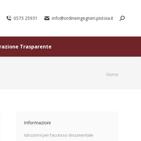
0573 25931
info@ordineingegneri.pistoia.it
razione Trasparente
Tu sei qui:
Home
Informazioni
Istruzioni per l’accesso documentale