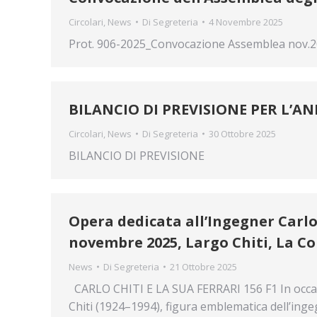
Circolari
,
News
Di
Segreteria
4 Novembre 2025
Prot. 906-2025_Convocazione Assemblea nov.
BILANCIO DI PREVISIONE PER L’AN
Circolari
,
News
Di
Segreteria
30 Ottobre 2025
BILANCIO DI PREVISIONE
Opera dedicata all’Ingegner Carlo 
novembre 2025, Largo Chiti, La Col
News
Di
Segreteria
21 Ottobre 2025
CARLO CHITI E LA SUA FERRARI 156 F1 In occasi
Chiti (1924–1994), figura emblematica dell’ingeg