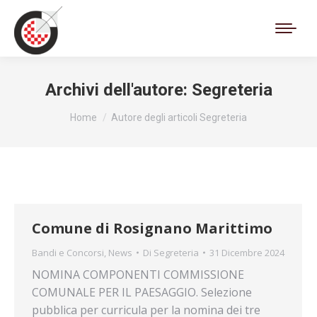
Cerca:
Archivi dell'autore:
Segreteria
Tu sei qui:
Home
Autore degli articoli Segreteria
Comune di Rosignano Marittimo
Bandi e Concorsi
,
News
Di
Segreteria
31 Dicembre 2024
NOMINA COMPONENTI COMMISSIONE
COMUNALE PER IL PAESAGGIO. Selezione
pubblica per curricula per la nomina dei tre