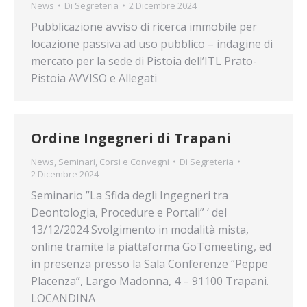
News
Di
Segreteria
2 Dicembre 2024
Pubblicazione avviso di ricerca immobile per
locazione passiva ad uso pubblico – indagine di
mercato per la sede di Pistoia dell’ITL Prato-
Pistoia AVVISO e Allegati
Ordine Ingegneri di Trapani
News
,
Seminari, Corsi e Convegni
Di
Segreteria
2 Dicembre 2024
Seminario ”La Sfida degli Ingegneri tra
Deontologia, Procedure e Portali” ‘ del
13/12/2024 Svolgimento in modalità mista,
online tramite la piattaforma GoTomeeting, ed
in presenza presso la Sala Conferenze “Peppe
Placenza”, Largo Madonna, 4 – 91100 Trapani.
LOCANDINA