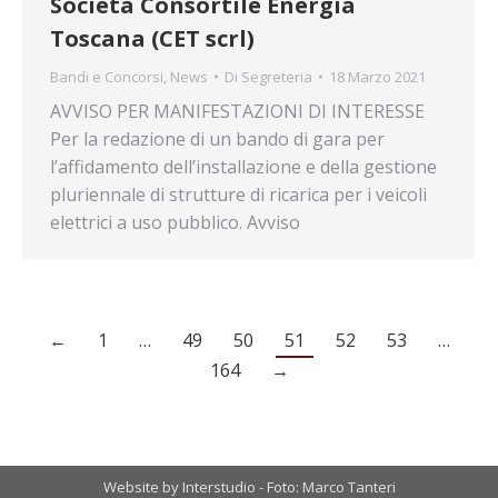
Società Consortile Energia
Toscana (CET scrl)
Bandi e Concorsi
,
News
Di
Segreteria
18 Marzo 2021
AVVISO PER MANIFESTAZIONI DI INTERESSE
Per la redazione di un bando di gara per
l’affidamento dell’installazione e della gestione
pluriennale di strutture di ricarica per i veicoli
elettrici a uso pubblico. Avviso
←
1
…
49
50
51
52
53
…
164
→
Website by Interstudio - Foto: Marco Tanteri