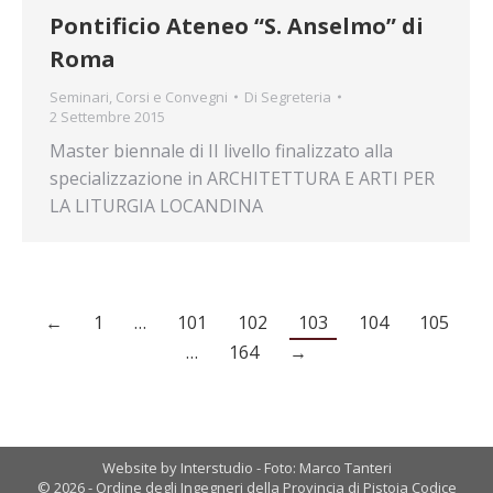
Pontificio Ateneo “S. Anselmo” di
Roma
Seminari, Corsi e Convegni
Di
Segreteria
2 Settembre 2015
Master biennale di II livello finalizzato alla
specializzazione in ARCHITETTURA E ARTI PER
LA LITURGIA LOCANDINA
←
1
…
101
102
103
104
105
…
164
→
Website by Interstudio - Foto: Marco Tanteri
© 2026 - Ordine degli Ingegneri della Provincia di Pistoia Codice