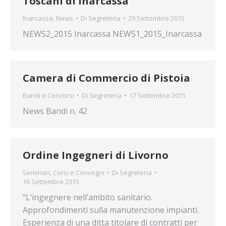
Toscani di Inarcassa
Inarcassa
,
News
Di
Segreteria
29 Settembre 2015
NEWS2_2015 Inarcassa NEWS1_2015_Inarcassa
Camera di Commercio di Pistoia
Bandi e Concorsi
Di
Segreteria
17 Settembre 2015
News Bandi n. 42
Ordine Ingegneri di Livorno
Seminari, Corsi e Convegni
Di
Segreteria
16 Settembre 2015
“L’ingegnere nell’ambito sanitario.
Approfondimenti sulla manutenzione impianti.
Esperienza di una ditta titolare di contratti per