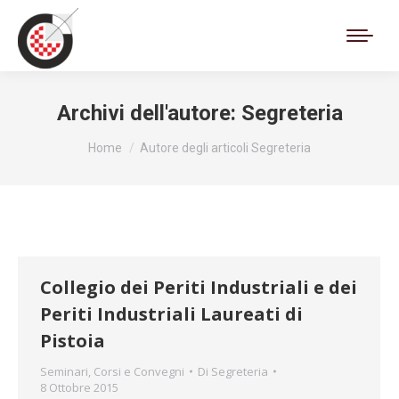
Cerca:
Archivi dell'autore:
Segreteria
Tu sei qui:
Home
Autore degli articoli Segreteria
Collegio dei Periti Industriali e dei
Periti Industriali Laureati di
Pistoia
Seminari, Corsi e Convegni
Di
Segreteria
8 Ottobre 2015