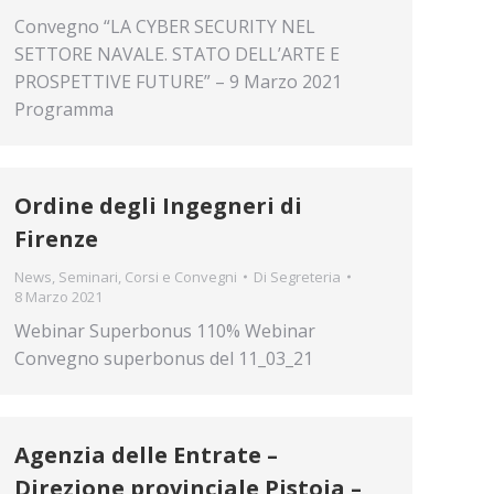
Convegno “LA CYBER SECURITY NEL
SETTORE NAVALE. STATO DELL’ARTE E
PROSPETTIVE FUTURE” – 9 Marzo 2021
Programma
Ordine degli Ingegneri di
Firenze
News
,
Seminari, Corsi e Convegni
Di
Segreteria
8 Marzo 2021
Webinar Superbonus 110% Webinar
Convegno superbonus del 11_03_21
Agenzia delle Entrate –
Direzione provinciale Pistoia –