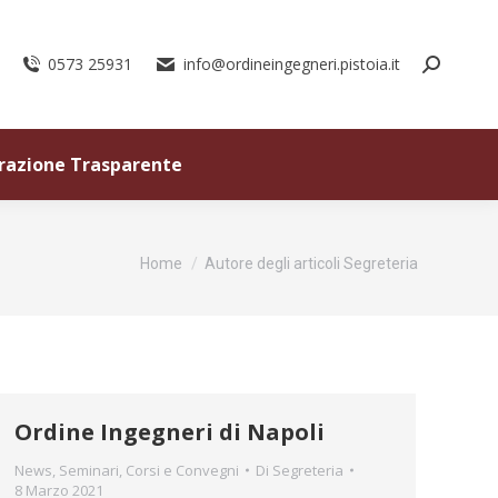
0573 25931
info@ordineingegneri.pistoia.it
razione Trasparente
Tu sei qui:
Home
Autore degli articoli Segreteria
Ordine Ingegneri di Napoli
News
,
Seminari, Corsi e Convegni
Di
Segreteria
8 Marzo 2021