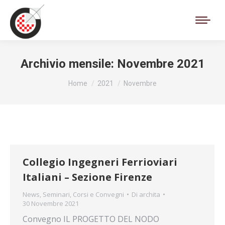
Cerca:
Archivio mensile:
Novembre 2021
Tu sei qui:
Home
2021
Novembre
Collegio Ingegneri Ferrioviari
Italiani – Sezione Firenze
News
,
Seminari, Corsi e Convegni
Di
archita
30 Novembre 2021
Convegno IL PROGETTO DEL NODO