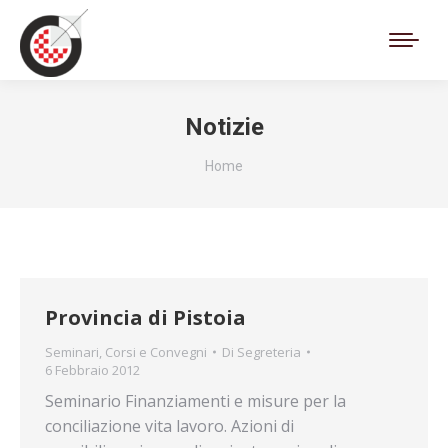
Cerca:
Notizie
Tu sei qui:
Home
Provincia di Pistoia
Seminari, Corsi e Convegni
Di
Segreteria
6 Febbraio 2012
Seminario Finanziamenti e misure per la
conciliazione vita lavoro. Azioni di