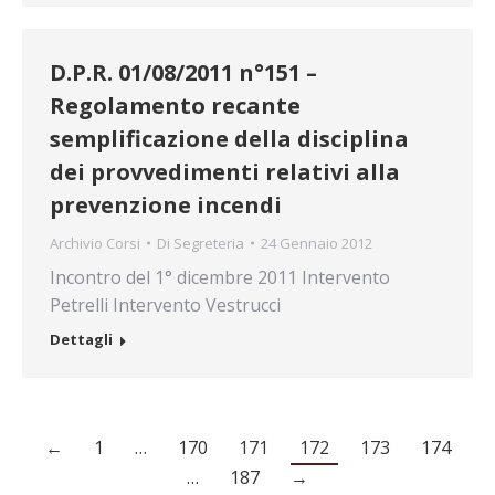
D.P.R. 01/08/2011 n°151 –
Regolamento recante
semplificazione della disciplina
dei provvedimenti relativi alla
prevenzione incendi
Archivio Corsi
Di
Segreteria
24 Gennaio 2012
Incontro del 1° dicembre 2011 Intervento
Petrelli Intervento Vestrucci
Dettagli
←
1
…
170
171
172
173
174
…
187
→