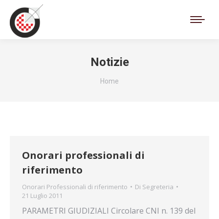
Cerca:
Notizie
Tu sei qui:
Home
Onorari professionali di
riferimento
Onorari Professionali di riferimento
Di
Segreteria
21 Luglio 2011
PARAMETRI GIUDIZIALI Circolare CNI n. 139 del