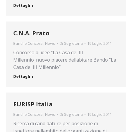
Dettagli
C.N.A. Prato
Bandi e Concorsi
,
News
Di
Segreteria
19 Luglio 2011
Concorso di idee “La Casa del III
Millennio_nuovo piacere dellabitare Bando “La
Casa del III Millennio”
Dettagli
EURISP Italia
Bandi e Concorsi
,
News
Di
Segreteria
19 Luglio 2011
Ricerca di candidature per posizione di
Ispettore nellambito dellorganizzazione di