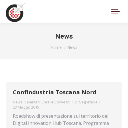
Cerca:
News
Tu sei qui:
Home
News
Confindustria Toscana Nord
News
,
Seminari, Corsi e Convegni
Di
Segreteria
23 Maggio 2019
Roadshow di presentazione sul territorio del
Digital Innovation Hub Toscana. Programma