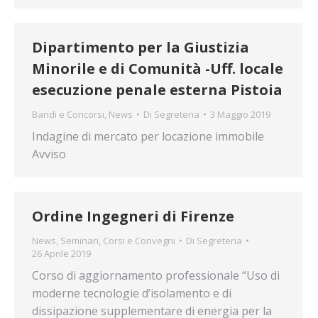
Dipartimento per la Giustizia
Minorile e di Comunità -Uff. locale
esecuzione penale esterna Pistoia
Bandi e Concorsi
,
News
Di
Segreteria
3 Maggio 2019
Indagine di mercato per locazione immobile
Avviso
Ordine Ingegneri di Firenze
News
,
Seminari, Corsi e Convegni
Di
Segreteria
26 Aprile 2019
Corso di aggiornamento professionale “Uso di
moderne tecnologie d’isolamento e di
dissipazione supplementare di energia per la