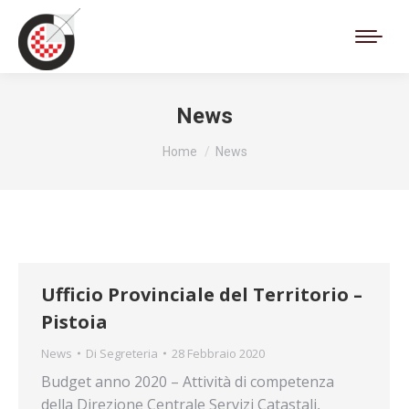
Cerca:
News
Tu sei qui:
Home
News
Ufficio Provinciale del Territorio –
Pistoia
News
Di
Segreteria
28 Febbraio 2020
Budget anno 2020 – Attività di competenza
della Direzione Centrale Servizi Catastali,