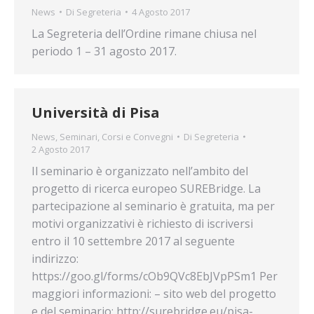
News
Di
Segreteria
4 Agosto 2017
La Segreteria dell’Ordine rimane chiusa nel
periodo 1 – 31 agosto 2017.
Università di Pisa
News
,
Seminari, Corsi e Convegni
Di
Segreteria
2 Agosto 2017
Il seminario è organizzato nell’ambito del
progetto di ricerca europeo SUREBridge. La
partecipazione al seminario è gratuita, ma per
motivi organizzativi è richiesto di iscriversi
entro il 10 settembre 2017 al seguente
indirizzo:
https://goo.gl/forms/cOb9QVc8EbJVpPSm1 Per
maggiori informazioni: – sito web del progetto
e del seminario: http://surebridge.eu/pisa-