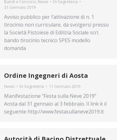
Bandi e Concorsi
,
News
Di
Segreteria
31 Gennaio 2019
Avviso pubblico per l’attivazione di n. 1
tirocinio non curriculare, da svolgersi presso
la Società Pistoiese di Edilizia Sociale scrl.
bando tirocinio tecnico SPES modello
domanda
Ordine Ingegneri di Aosta
News
Di
Segreteria
11 Gennaio 2019
Manifestazione “Festa sulla Neve 2019”
Aosta dal 31 gennaio al 3 febbraio. Il link è il
seguente http://www.festasullaneve2019.it
Autorità di Bacino Distrettuale