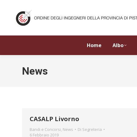
Home
Albo
News
CASALP Livorno
Bandi e Concorsi
,
News
Di
Segreteria
6 Febbraio 2019