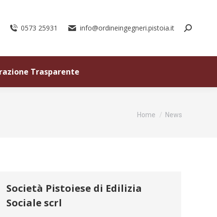
0573 25931
info@ordineingegneri.pistoia.it
razione Trasparente
Tu sei qui:
Home
News
Società Pistoiese di Edilizia
Sociale scrl