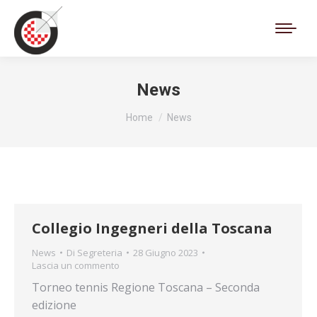
Cerca:
News
Tu sei qui:
Home
News
Collegio Ingegneri della Toscana
News
Di
Segreteria
28 Giugno 2023
Lascia un commento
Torneo tennis Regione Toscana – Seconda
edizione