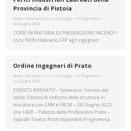
Provincia di Pistoia
News
,
Seminari, Corsi e Convegni
Di
Segreteria
20 Giugno 2023
CORSI IN MATERIA DI PREVENZIONE INCENDI I
corsi NON rilasciano CFP agli ingegneri
Ordine Ingegneri di Prato
News
,
Seminari, Corsi e Convegni
Di
Segreteria
20 Giugno 2023
EVENTO RINVIATO – Seminario Tecnico dal
titolo: Sistemi di rinforzo delle strutture in
muratura con CRM e FRCM – 28 Giugno 2023
ore 14.00 – Palazzo delle Professioni Prato –
Sala del Teatro Posti disponibili Programma