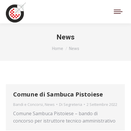
Cerca:
News
Tu sei qui:
Home
News
Comune di Sambuca Pistoiese
Bandi e Concorsi
,
News
Di
Segreteria
2 Settembre 2022
Comune Sambuca Pistoiese – bando di
concorso per istruttore tecnico amministrativo