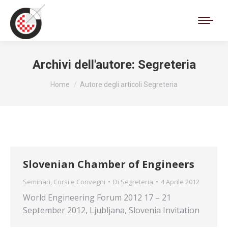
Cerca:
Archivi dell'autore:
Segreteria
Tu sei qui:
Home
Autore degli articoli Segreteria
Slovenian Chamber of Engineers
Seminari, Corsi e Convegni
Di
Segreteria
4 Aprile 2012
World Engineering Forum 2012 17 – 21
September 2012, Ljubljana, Slovenia Invitation