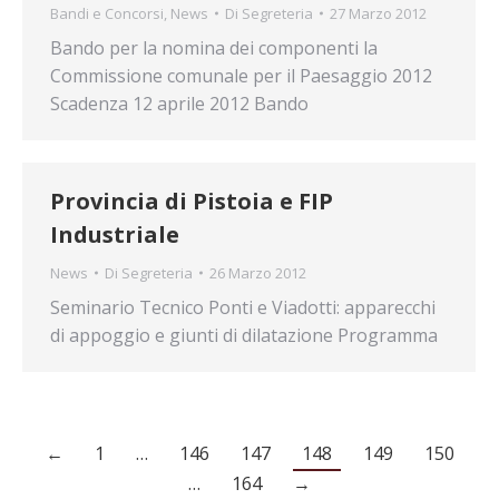
Bandi e Concorsi
,
News
Di
Segreteria
27 Marzo 2012
Bando per la nomina dei componenti la
Commissione comunale per il Paesaggio 2012
Scadenza 12 aprile 2012 Bando
Provincia di Pistoia e FIP
Industriale
News
Di
Segreteria
26 Marzo 2012
Seminario Tecnico Ponti e Viadotti: apparecchi
di appoggio e giunti di dilatazione Programma
←
1
…
146
147
148
149
150
…
164
→