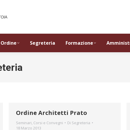
Ordine
Segreteria
Formazione
Amminist
teria
Ordine Architetti Prato
Seminari, Corsi e Convegni
Di
Segreteria
18 Marzo 2013