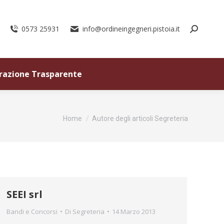
0573 25931
info@ordineingegneri.pistoia.it
razione Trasparente
Tu sei qui:
Home
Autore degli articoli Segreteria
SEEI srl
Bandi e Concorsi
Di
Segreteria
14 Marzo 2013