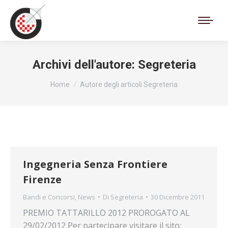
Cerca:
Archivi dell'autore:
Segreteria
Tu sei qui:
Home
Autore degli articoli Segreteria
Ingegneria Senza Frontiere
Firenze
Bandi e Concorsi
,
News
Di
Segreteria
30 Dicembre 2011
PREMIO TATTARILLO 2012 PROROGATO AL
29/02/2012 Per partecipare visitare il sito: