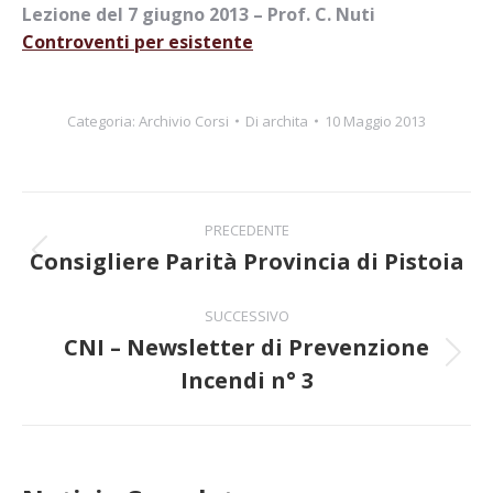
Lezione del 7
giugno 2013 – Prof. C. Nuti
Controventi per esistente
Categoria:
Archivio Corsi
Di
archita
10 Maggio 2013
Naviga
PRECEDENTE
tra
Consigliere Parità Provincia di Pistoia
Post
precedente:
i
SUCCESSIVO
CNI – Newsletter di Prevenzione
post
Prossimo
Incendi n° 3
post: