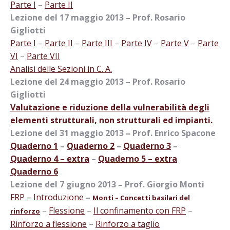
Parte I
–
Parte II
Lezione del 17 maggio 2013 – Prof. Rosario
Gigliotti
Parte I
–
Parte II
–
Parte III
–
Parte IV
–
Parte V
–
Parte
VI
–
Parte VII
Analisi delle Sezioni in C. A.
Lezione del 24 maggio 2013 – Prof. Rosario
Gigliotti
Valutazione e riduzione della vulnerabilità degli
elementi strutturali, non strutturali ed impianti.
Lezione del 31 maggio 2013 – Prof. Enrico Spacone
Quaderno 1
–
Quaderno 2
–
Quaderno 3
–
Quaderno 4 – extra
–
Quaderno 5 – extra
Quaderno 6
Lezione del 7 giugno 2013 – Prof. Giorgio Monti
FRP – Introduzione
–
Monti – Concetti basilari del
–
Flessione
–
Il confinamento con FRP
–
rinforzo
Rinforzo a flessione
–
Rinforzo a taglio