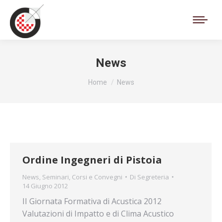
Cerca:
News
Tu sei qui:
Home
News
Ordine Ingegneri di Pistoia
News
,
Seminari, Corsi e Convegni
Di
Segreteria
14 Giugno 2012
II Giornata Formativa di Acustica 2012
Valutazioni di Impatto e di Clima Acustico